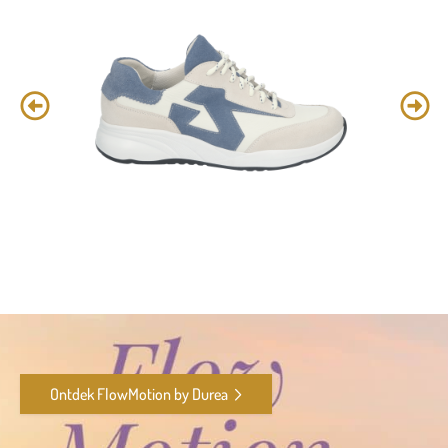
Ontdek FlowMotion by Durea