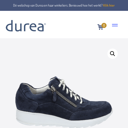
Dé webshop van Durea en haar winkeliers. Benieuwd hoe het werkt?
Klik hier
0
Home
Lace-up shoes
6263.8367