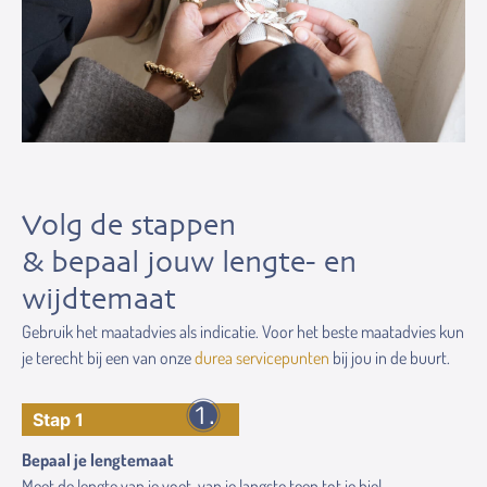
Volg de stappen
& bepaal jouw lengte- en
wijdtemaat
Gebruik het maatadvies als indicatie. Voor het beste maatadvies kun
je terecht bij een van onze
durea servicepunten
bij jou in de buurt.
Stap 1
Bepaal je lengtemaat
Meet de lengte van je voet, van je langste teen tot je hiel.