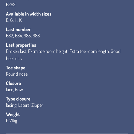
6263
Available in width sizes
E, G, H, K
Last number
682, 684, 685, 688
Last properties
Broken last, Extra toe room height, Extra toe room length, Good
heel lock
Toe shape
Round nose
Closure
lace, Row
Type closure
lacing, Lateral Zipper
Weight
0,71kg