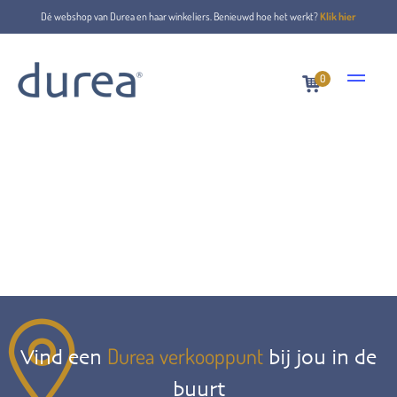
Dé webshop van Durea en haar winkeliers. Benieuwd hoe het werkt?
Klik hier
0
Durea verkooppunt
Vind een
bij jou in de
buurt