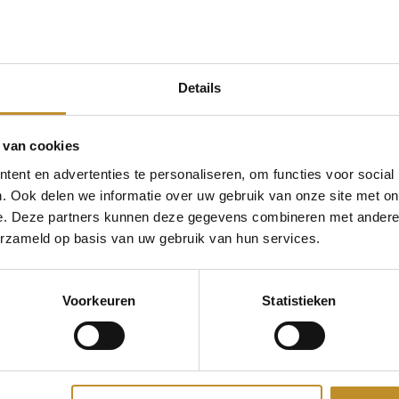
Details
Volg de stappen
& bepaal jouw le
 van cookies
Gebruik het maatadvies als indicati
onze
durea servicepunten
bij jou in
ent en advertenties te personaliseren, om functies voor social
. Ook delen we informatie over uw gebruik van onze site met on
e. Deze partners kunnen deze gegevens combineren met andere i
Stap 1
erzameld op basis van uw gebruik van hun services.
Bepaal je lengtemaat
Meet de lengte van je voet, van je lan
Voorkeuren
Statistieken
c