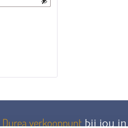
Durea verkooppunt
n
bij jou i