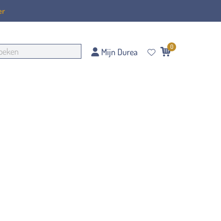
er
0
Mijn Durea