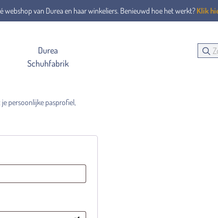
é webshop van Durea en haar winkeliers. Benieuwd hoe het werkt?
Klik hi
Durea
Schuhfabrik
je persoonlijke pasprofiel,