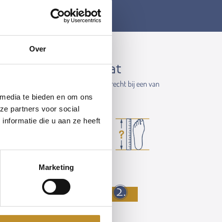
Over
ngte- en wijdtemaat
e. Voor het beste maatadvies kun je terecht bij een van
 de buurt.
 media te bieden en om ons
ze partners voor social
nformatie die u aan ze heeft
gste teen tot je hiel.
Marketing
m
Naar stap 2