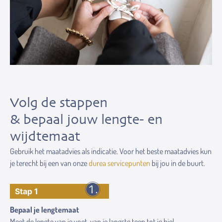
Volg de stappen
& bepaal jouw lengte- en
wijdtemaat
Gebruik het maatadvies als indicatie. Voor het beste maatadvies kun
je terecht bij een van onze
durea servicepunten
bij jou in de buurt.
Stap 1
Bepaal je lengtemaat
Meet de lengte van je voet, van je langste teen tot je hiel.