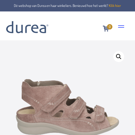
Dé webshop van Durea en haar winkeliers. Benieuwd hoe het werkt?
Klik hier
0
Home
Sandalen
7272.0385