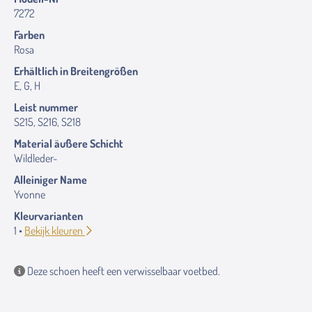
7272
Farben
Rosa
Erhältlich in Breitengrößen
E, G, H
Leist nummer
S215, S216, S218
Material äußere Schicht
Wildleder-
Alleiniger Name
Yvonne
Kleurvarianten
1 •
Bekijk kleuren
Deze schoen heeft een verwisselbaar voetbed.