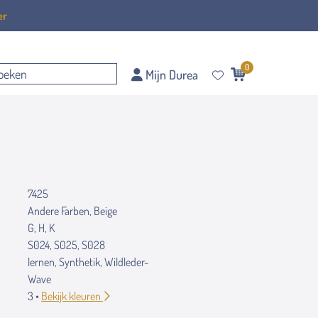
er
0
Mijn Durea
7425
Andere Farben, Beige
G, H, K
S024, S025, S028
lernen, Synthetik, Wildleder-
Wave
3 •
Bekijk kleuren