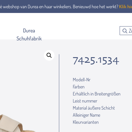
é webshop van Durea en haar winkeliers. Benieuwd hoe het werkt?
Klik hi
Durea
Schuhfabrik
7425.1534
Modell-Nr
Farben
Erhältlich in Breitengrößen
Leist nummer
Material äußere Schicht
Alleiniger Name
Kleurvarianten