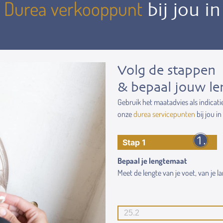
Durea verkooppunt
n
bij jou i
Volg de stappen
& bepaal jouw le
Gebruik het maatadvies als indicati
onze
durea servicepunten
bij jou in
Stap 1
Bepaal je lengtemaat
Meet de lengte van je voet, van je lan