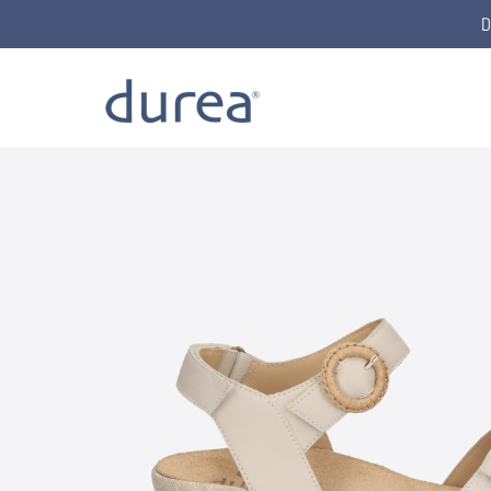
D
Home
Sandalen
7425.1534