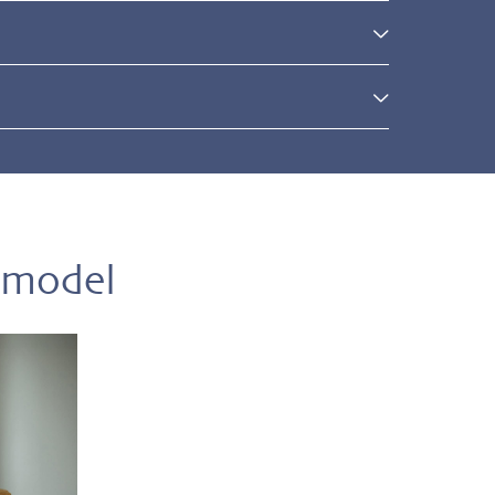
l
 model