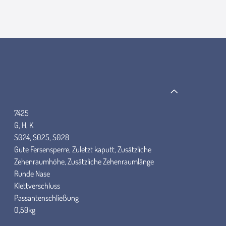
7425
G, H, K
S024, S025, S028
Gute Fersensperre, Zuletzt kaputt, Zusätzliche
Zehenraumhöhe, Zusätzliche Zehenraumlänge
Runde Nase
Klettverschluss
Passantenschließung
0,59kg