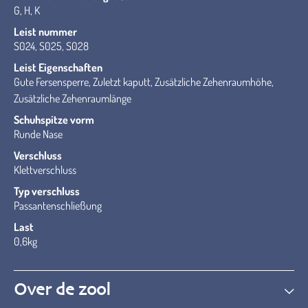
G, H, K
Leist nummer
S024, S025, S028
Leist Eigenschaften
Gute Fersensperre, Zuletzt kaputt, Zusätzliche Zehenraumhöhe,
Zusätzliche Zehenraumlänge
Schuhspitze vorm
Runde Nase
Verschluss
Klettverschluss
Typ verschluss
Passantenschließung
Last
0,6kg
Over de zool