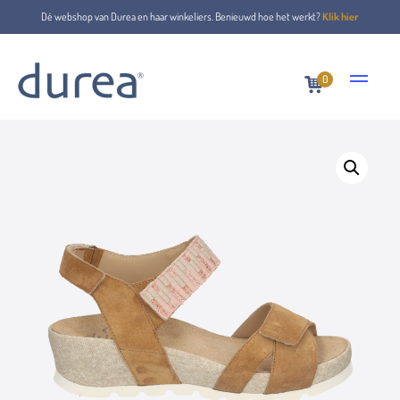
Dé webshop van Durea en haar winkeliers. Benieuwd hoe het werkt?
Klik hier
0
Home
Sandalen
7429.2014