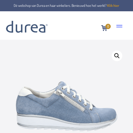
Dé webshop van Durea en haar winkeliers. Benieuwd hoe het werkt?
Klik hier
0
Home
Lace-up shoes
6239.9038