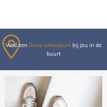
Durea verkooppunt
Vind een
bij jou in de
buurt