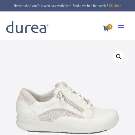
Dé webshop van Durea en haar winkeliers. Benieuwd hoe het werkt?
Klik hier
0
Home
Lace-up shoes
6271.0343