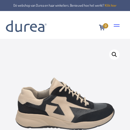
Dé webshop van Durea en haar winkeliers. Benieuwd hoe het werkt?
Klik hier
0
Home
Lace-up shoes
6305.1800