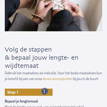
Volg de stappen
& bepaal jouw lengte- en
wijdtemaat
Gebruik het maatadvies als indicatie. Voor het beste maatadvies kun
je terecht bij een van onze
durea servicepunten
bij jou in de buurt.
Stap 1
Bepaal je lengtemaat
Meet de lengte van je voet, van je langste teen tot je hiel.