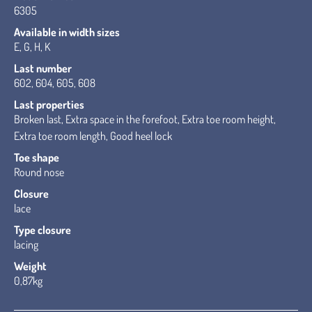
6305
Available in width sizes
E, G, H, K
Last number
602, 604, 605, 608
Last properties
Broken last, Extra space in the forefoot, Extra toe room height,
Extra toe room length, Good heel lock
Toe shape
Round nose
Closure
lace
Type closure
lacing
Weight
0,87kg