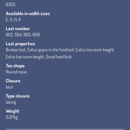
6305
Available in width sizes
E, G, H, K
Last number
602, 604, 605, 608
Last properties
Broken last, Extra space in the forefoot, Extra toe room height,
Extra toe room length, Good heel lock
Toe shape
Round nose
Closure
lace
Type closure
lacing
Weight
0,87kg