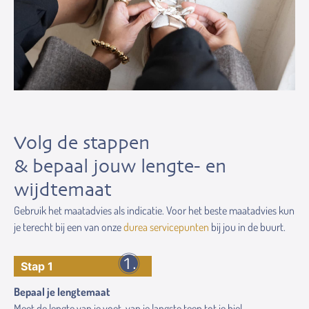
Volg de stappen
& bepaal jouw lengte- en
wijdtemaat
Gebruik het maatadvies als indicatie. Voor het beste maatadvies kun
je terecht bij een van onze
durea servicepunten
bij jou in de buurt.
Stap 1
Bepaal je lengtemaat
Meet de lengte van je voet, van je langste teen tot je hiel.