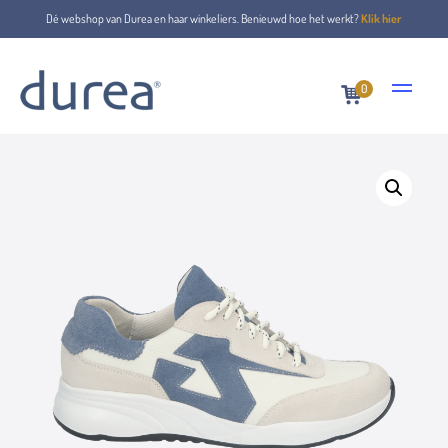
Dé webshop van Durea en haar winkeliers. Benieuwd hoe het werkt?
Klik hier
0
Home
Lace-up shoes
6305.2141