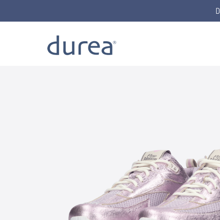
D
Home
Lace-up shoes
6309.1652