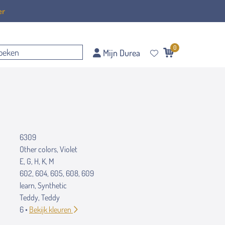
er
0
Mijn Durea
6309
Other colors, Violet
E, G, H, K, M
602, 604, 605, 608, 609
learn, Synthetic
Teddy, Teddy
6 •
Bekijk kleuren