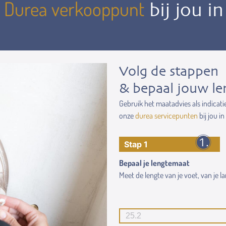
Durea verkooppunt
n
bij jou i
Volg de stappen
& bepaal jouw le
Gebruik het maatadvies als indicati
onze
durea servicepunten
bij jou in
Stap 1
Bepaal je lengtemaat
Meet de lengte van je voet, van je lan