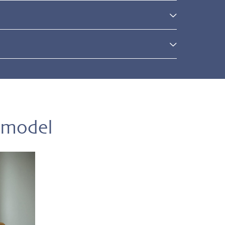
l
 model