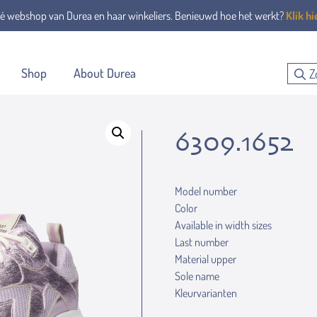
é webshop van Durea en haar winkeliers. Benieuwd hoe het werkt?
Klik hi
Shop
About Durea
6309.1652
Model number
Color
Available in width sizes
Last number
Material upper
Sole name
Kleurvarianten