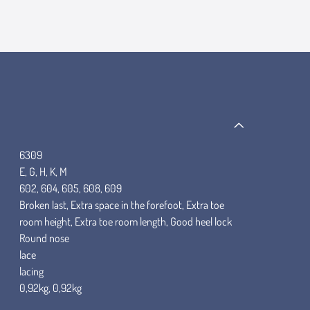
6309
E, G, H, K, M
602, 604, 605, 608, 609
Broken last, Extra space in the forefoot, Extra toe
room height, Extra toe room length, Good heel lock
Round nose
lace
lacing
0,92kg, 0,92kg