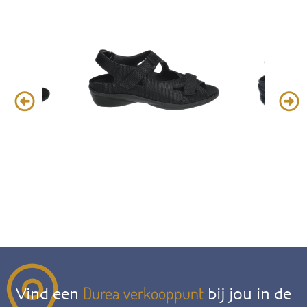
Durea verkooppunt
Vind een
bij jou in de