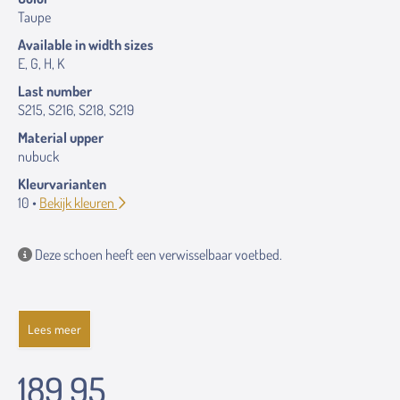
Taupe
Available in width sizes
E, G, H, K
Last number
S215, S216, S218, S219
Material upper
nubuck
Kleurvarianten
10 •
Bekijk kleuren
Deze schoen heeft een verwisselbaar voetbed.
Lees meer
189.95