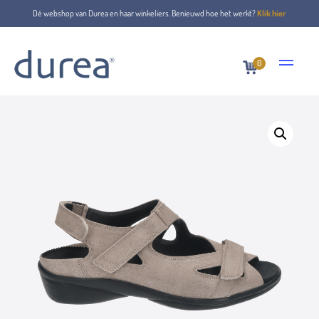
Dé webshop van Durea en haar winkeliers. Benieuwd hoe het werkt?
Klik hier
0
Home
Sandals
7258.0827