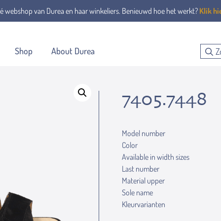
é webshop van Durea en haar winkeliers. Benieuwd hoe het werkt?
Klik hi
Shop
About Durea
7405.7448
Model number
Color
Available in width sizes
Last number
Material upper
Sole name
Kleurvarianten