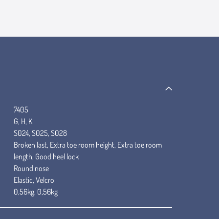
7405
G, H, K
S024, S025, S028
Broken last, Extra toe room height, Extra toe room
length, Good heel lock
Round nose
Elastic, Velcro
0,56kg, 0,56kg