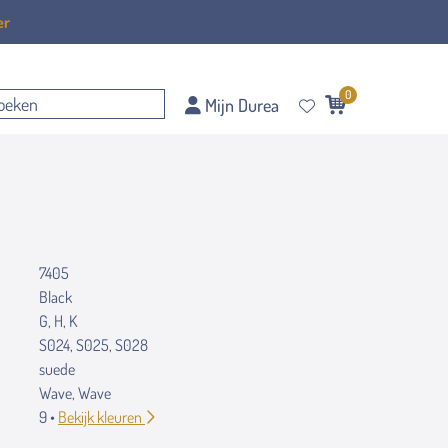
er
0
Mijn Durea
7405
Black
G, H, K
S024, S025, S028
suede
Wave, Wave
9 •
Bekijk kleuren