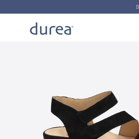
D
Home
Sandals
7405.7448