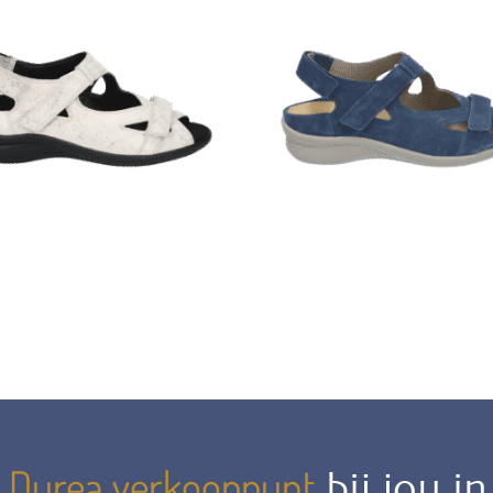
Durea verkooppunt
n
bij jou i