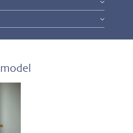
l
 model