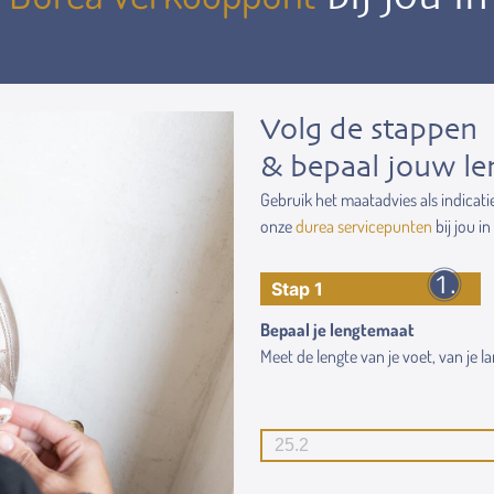
Volg de stappen
& bepaal jouw le
Gebruik het maatadvies als indicati
onze
durea servicepunten
bij jou in
Stap 1
Bepaal je lengtemaat
Meet de lengte van je voet, van je lan