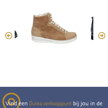
Durea verkooppunt
Vind een
bij jou in de