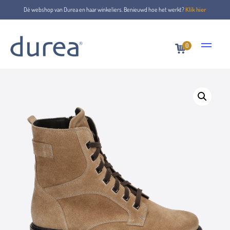
Dé webshop van Durea en haar winkeliers. Benieuwd hoe het werkt?
Klik hier
0
Home
Lace-up boots
9758.8039