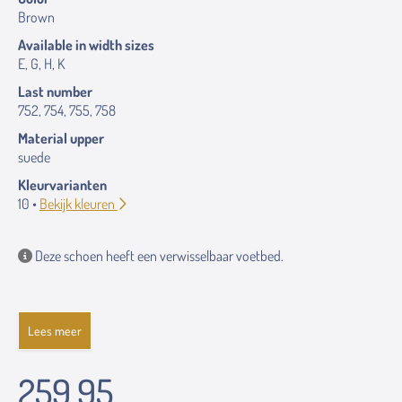
Brown
Available in width sizes
E, G, H, K
Last number
752, 754, 755, 758
Material upper
suede
Kleurvarianten
10 •
Bekijk kleuren
Deze schoen heeft een verwisselbaar voetbed.
Lees meer
259.95