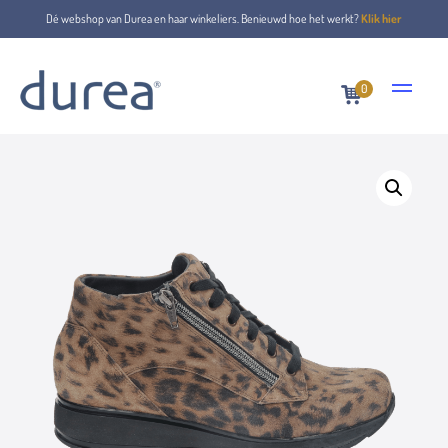
Dé webshop van Durea en haar winkeliers. Benieuwd hoe het werkt?
Klik hier
0
Home
Lace-up boots
9767.0568