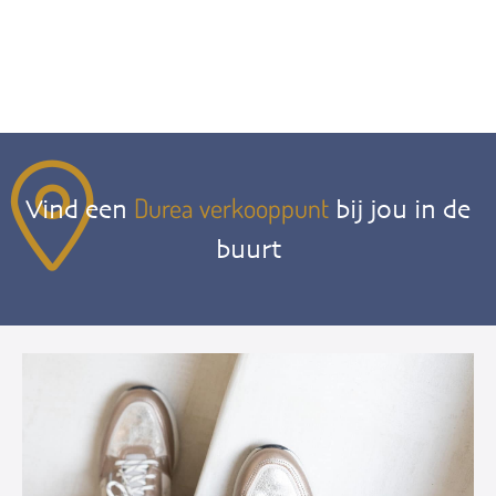
Durea verkooppunt
Vind een
bij jou in de
buurt