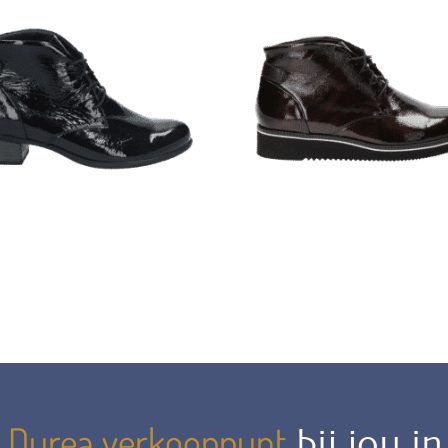
Durea verkooppunt
n
bij jou i