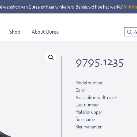
é webshop van Durea en haar winkeliers. Benieuwd hoe het werkt?
Klik hi
Shop
About Durea
9795.1235
Model number
Color
Available in width sizes
Last number
Material upper
Sole name
Kleurvarianten