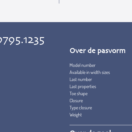
9795.1235
Over de pasvorm
Model number
Available in width sizes
Last number
Last properties
Toe shape
Closure
Type closure
Weight