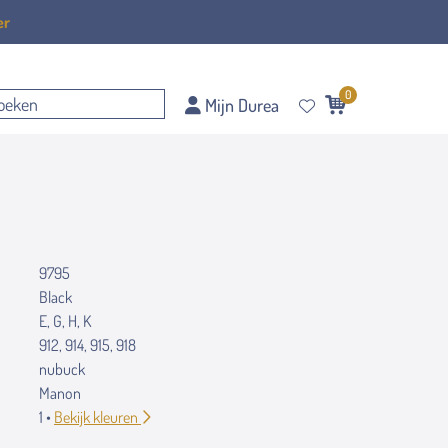
er
0
Mijn Durea
9795
Black
E, G, H, K
912, 914, 915, 918
nubuck
Manon
1 •
Bekijk kleuren