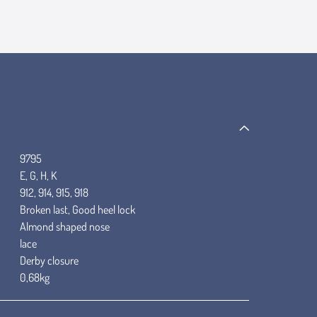
9795
E, G, H, K
912, 914, 915, 918
Broken last, Good heel lock
Almond shaped nose
lace
Derby closure
0,68kg