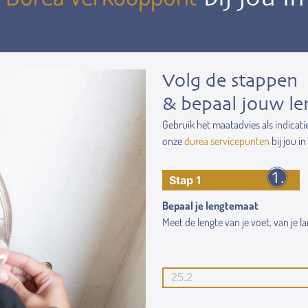
Volg de stappen
& bepaal jouw le
Gebruik het maatadvies als indicati
onze
durea servicepunten
bij jou in
Stap 1
Bepaal je lengtemaat
Meet de lengte van je voet, van je lan