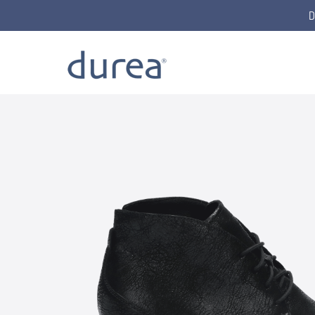
D
Home
Lace-up boots
9795.1235