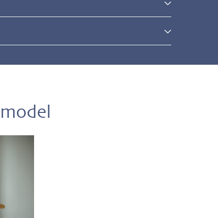
l
 model