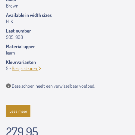
Brown
Available in width sizes
H, K
Last number
905, 908
Material upper
learn
Kleurvarianten
5 •
Bekijk kleuren
Deze schoen heeft een verwisselbaar voetbed.
Lees meer
279.95