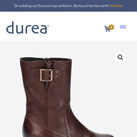
Dé webshop van Durea en haar winkeliers. Benieuwd hoe het werkt?
Klik hier
0
Home
Ankle boots
9802.1129