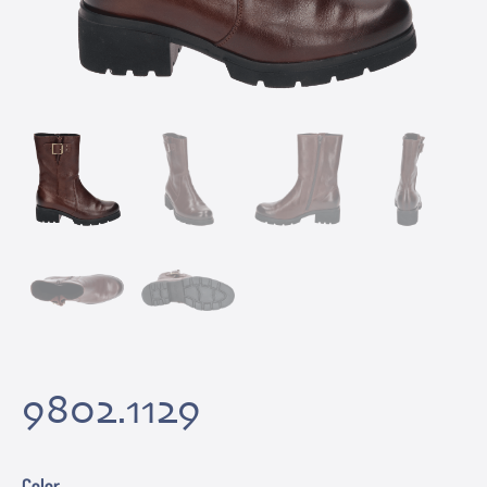
9802.1129
Color