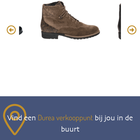
Durea verkooppunt
Vind een
bij jou in de
buurt