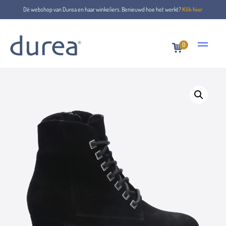
Dé webshop van Durea en haar winkeliers. Benieuwd hoe het werkt?
Klik hier
0
Home
Lace-up boots
9810.1293