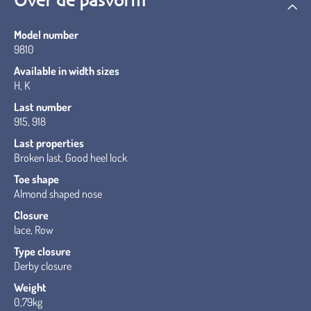
Over de pasvorm
Model number
9810
Available in width sizes
H, K
Last number
915, 918
Last properties
Broken last, Good heel lock
Toe shape
Almond shaped nose
Closure
lace, Row
Type closure
Derby closure
Weight
0,79kg