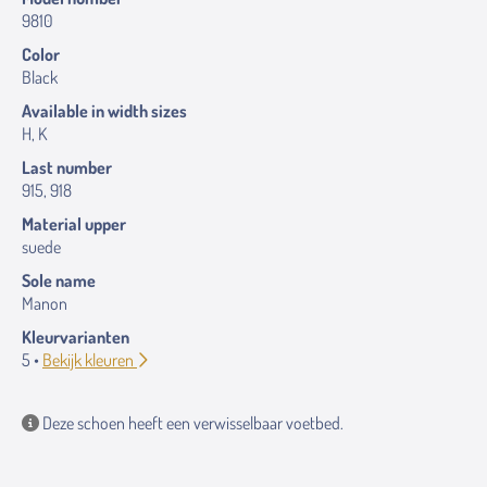
9810
Color
Black
Available in width sizes
H, K
Last number
915, 918
Material upper
suede
Sole name
Manon
Kleurvarianten
5 •
Bekijk kleuren
Deze schoen heeft een verwisselbaar voetbed.