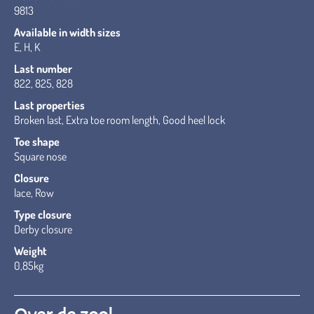
9813
Available in width sizes
E, H, K
Last number
822, 825, 828
Last properties
Broken last, Extra toe room length, Good heel lock
Toe shape
Square nose
Closure
lace, Row
Type closure
Derby closure
Weight
0,85kg