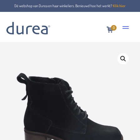
Dé webshop van Durea en haar winkeliers. Benieuwd hoe het werkt?
Klik hier
0
Home
Lace-up boots
9813.7448