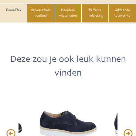
Durea Flex
Verwisselbaar
Meerdere
Perfecte
Voldoende
voetbed
wijdtematen
hielsluiting
teenruimte
Deze zou je ook leuk kunnen
vinden