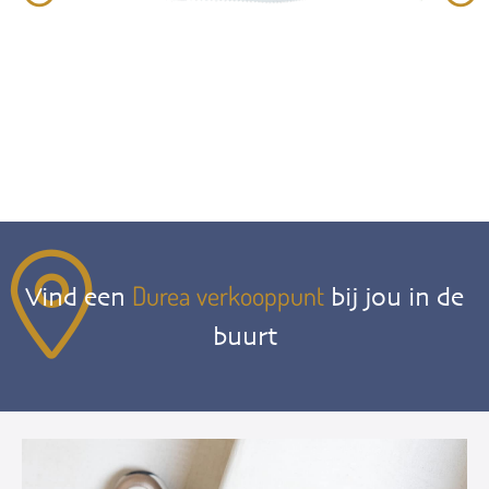
Durea verkooppunt
Vind een
bij jou in de
buurt