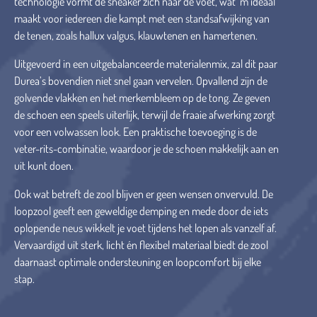
technologie vormt de sneaker zich naar de voet, wat ‘m ideaal
maakt voor iedereen die kampt met een standsafwijking van
de tenen, zoals hallux valgus, klauwtenen en hamertenen.
Uitgevoerd in een uitgebalanceerde materialenmix, zal dit paar
Durea’s bovendien niet snel gaan vervelen. Opvallend zijn de
golvende vlakken en het merkembleem op de tong. Ze geven
de schoen een speels uiterlijk, terwijl de fraaie afwerking zorgt
voor een volwassen look. Een praktische toevoeging is de
veter-rits-combinatie, waardoor je de schoen makkelijk aan en
uit kunt doen.
Ook wat betreft de zool blijven er geen wensen onvervuld. De
loopzool geeft een geweldige demping en mede door de iets
oplopende neus wikkelt je voet tijdens het lopen als vanzelf af.
Vervaardigd uit sterk, licht én flexibel materiaal biedt de zool
daarnaast optimale ondersteuning en loopcomfort bij elke
stap.