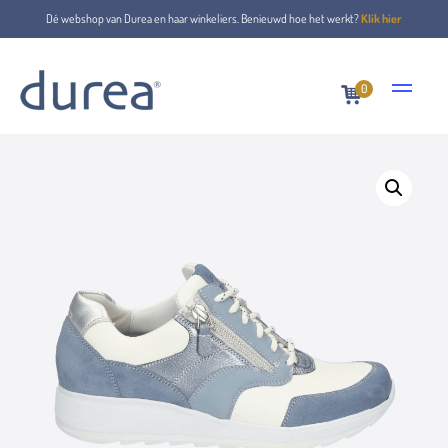
Dé webshop van Durea en haar winkeliers. Benieuwd hoe het werkt?
Klik hier
0
Home
Veterschoenen
6279.1490