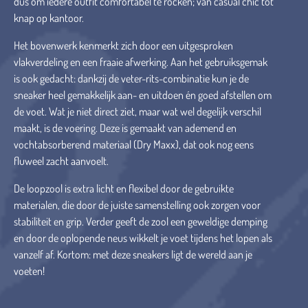
dus om iedere outfit comfortabel te rocken; van casual chic tot
knap op kantoor.
Het bovenwerk kenmerkt zich door een uitgesproken
vlakverdeling en een fraaie afwerking. Aan het gebruiksgemak
is ook gedacht: dankzij de veter-rits-combinatie kun je de
sneaker heel gemakkelijk aan- en uitdoen én goed afstellen om
de voet. Wat je niet direct ziet, maar wat wel degelijk verschil
maakt, is de voering. Deze is gemaakt van ademend en
vochtabsorberend materiaal (Dry Maxx), dat ook nog eens
fluweel zacht aanvoelt.
De loopzool is extra licht en flexibel door de gebruikte
materialen, die door de juiste samenstelling ook zorgen voor
stabiliteit en grip. Verder geeft de zool een geweldige demping
en door de oplopende neus wikkelt je voet tijdens het lopen als
vanzelf af. Kortom: met deze sneakers ligt de wereld aan je
voeten!