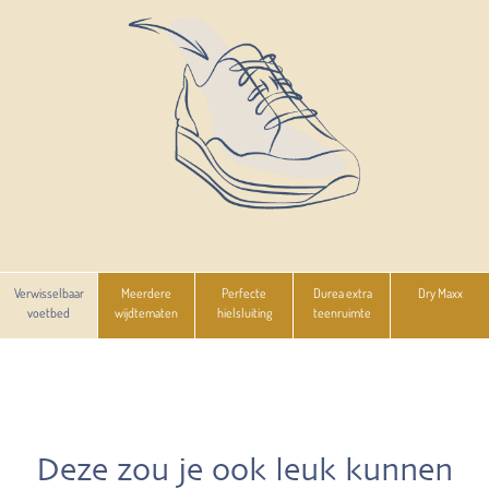
Verwisselbaar
Meerdere
Perfecte
Durea extra
Dry Maxx
voetbed
wijdtematen
hielsluiting
teenruimte
Deze zou je ook leuk kunnen