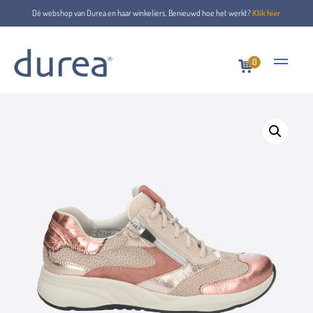
Dé webshop van Durea en haar winkeliers. Benieuwd hoe het werkt?
Klik hier
0
Home
Veterschoenen
6292.1509