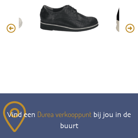
Durea verkooppunt
Vind een
bij jou in de
buurt