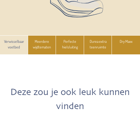
Verwisselbaar
Meerdere
Perfecte
Durea extra
Dry Maxx
voetbed
wijdtematen
hielsluiting
teenruimte
Deze zou je ook leuk kunnen
vinden