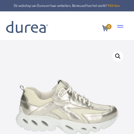
Dé webshop van Durea en haar winkeliers. Benieuwd hoe het werkt?
Klik hier
0
Home
Veterschoenen
6309.1650