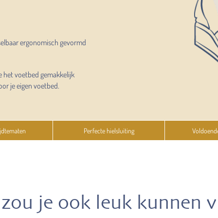
selbaar ergonomisch gevormd
e het voetbed gemakkelijk
oor je eigen voetbed.
jdtematen
Perfecte hielsluiting
Voldoend
zou je ook leuk kunnen 