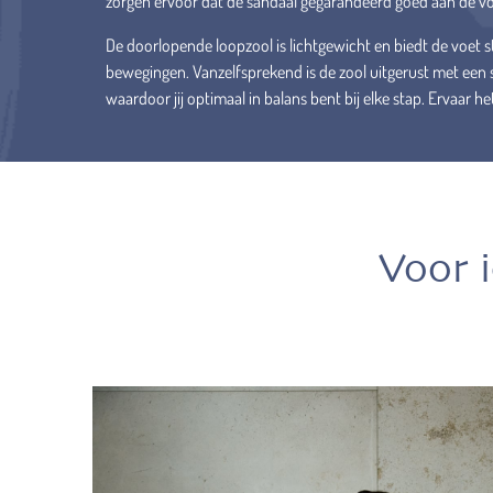
zorgen ervoor dat de sandaal gegarandeerd goed aan de voet
De doorlopende loopzool is lichtgewicht en biedt de voet stab
bewegingen. Vanzelfsprekend is de zool uitgerust met een
waardoor jij optimaal in balans bent bij elke stap. Ervaar het
Voor 