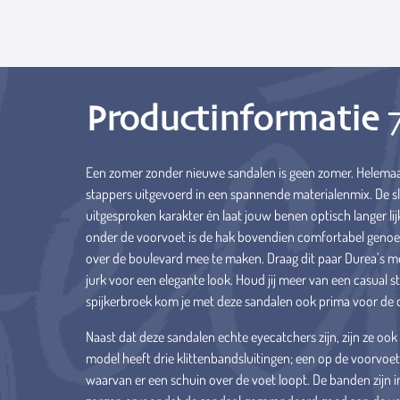
Productinformatie
Een zomer zonder nieuwe sandalen is geen zomer. Helemaal v
stappers uitgevoerd in een spannende materialenmix. De s
uitgesproken karakter én laat jouw benen optisch langer li
onder de voorvoet is de hak bovendien comfortabel geno
over de boulevard mee te maken. Draag dit paar Durea’s met
jurk voor een elegante look. Houd jij meer van een casual st
spijkerbroek kom je met deze sandalen ook prima voor de 
Naast dat deze sandalen echte eyecatchers zijn, zijn ze ook
model heeft drie klittenbandsluitingen; een op de voorvoet
waarvan er een schuin over de voet loopt. De banden zijn i