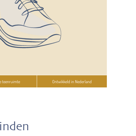
e teenruimte
Ontwikkeld in Nederland
vinden