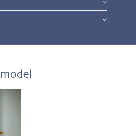
l
 model