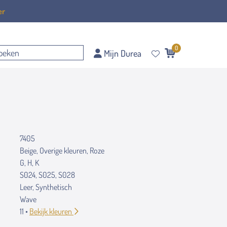
er
0
Mijn Durea
7405
Beige, Overige kleuren, Roze
G, H, K
S024, S025, S028
Leer, Synthetisch
Wave
11 •
Bekijk kleuren