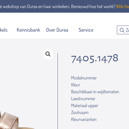
é webshop van Durea en haar winkeliers. Benieuwd hoe het werkt?
Klik hi
kels
Kennisbank
Over Durea
Service
7405.1478
Modelnummer
Kleur
Beschikbaar in wijdtematen
Leestnummer
Materiaal upper
Zoolnaam
Kleurvarianten