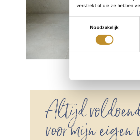
verstrekt of die ze hebben v
Toestemmingsselectie
Noodzakelijk
Altijd voldoend
voor mijn eigen