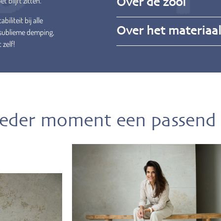
 blijft zitten.
Over de zool
iliteit bij alle
Over het materiaa
 sublieme demping,
 zelf!
ieder moment een passend