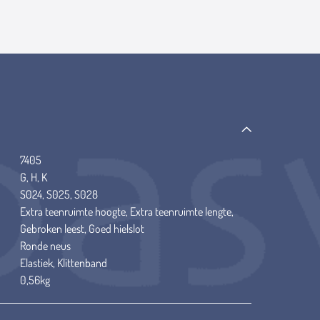
7405
G, H, K
S024, S025, S028
Extra teenruimte hoogte, Extra teenruimte lengte,
Gebroken leest, Goed hielslot
Ronde neus
Elastiek, Klittenband
0,56kg