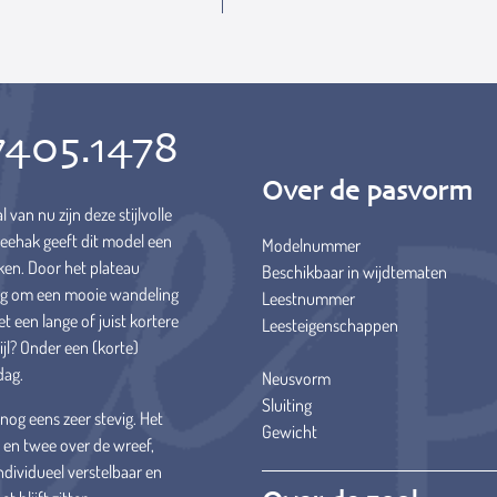
7405.1478
Over de pasvorm
an nu zijn deze stijlvolle
leehak geeft dit model een
Modelnummer
jken. Door het plateau
Beschikbaar in wijdtematen
eg om een mooie wandeling
Leestnummer
 een lange of juist kortere
Leesteigenschappen
ijl? Onder een (korte)
dag.
Neusvorm
Sluiting
 nog eens zeer stevig. Het
Gewicht
 en twee over de wreef,
ndividueel verstelbaar en