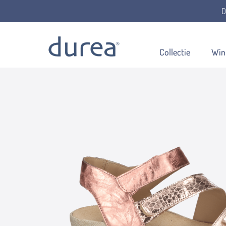
D
Home
Sandalen
7405.1478
Collectie
Win