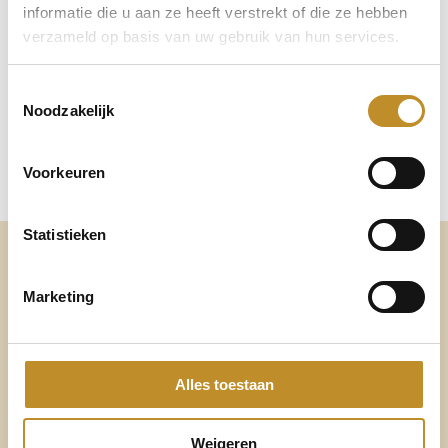
informatie die u aan ze heeft verstrekt of die ze hebben
verzameld op basis van uw gebruik van hun services.
Toestemmingsselectie
Noodzakelijk
Voorkeuren
Statistieken
Altijd voldoende ruimte
Marketing
voor mijn eigen voetbed
Verwisselbaar voetbed
Alles toestaan
Al onze schoenen en sandalen hebben een verwisselbaar
ergonomisch gevormd voetbed.
Weigeren