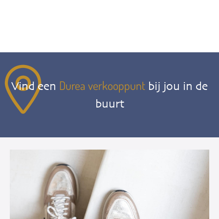
Durea verkooppunt
Vind een
bij jou in de
buurt