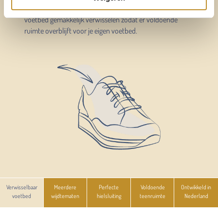
Draag je een op maat gemaakt voetbed? Dan kun je het
voetbed gemakkelijk verwisselen zodat er voldoende
ruimte overblijft voor je eigen voetbed.
Verwisselbaar
Meerdere
Perfecte
Voldoende
Ontwikkeld in
voetbed
wijdtematen
hielsluiting
teenruimte
Nederland