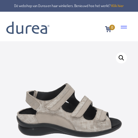
Dé webshop van Durea en haar winkeliers. Benieuwd hoe het werkt?
Klik hier
0
Home
Sandalen
7409.0214