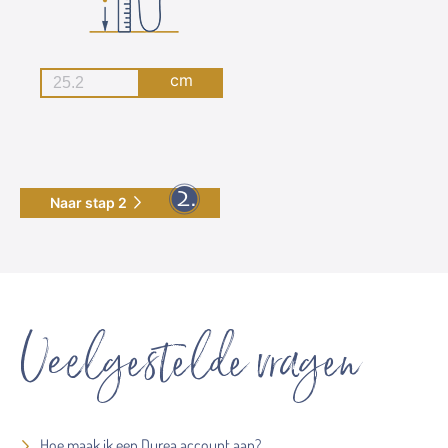
cm
Naar stap 2
Veelgestelde vragen
Hoe maak ik een Durea account aan?