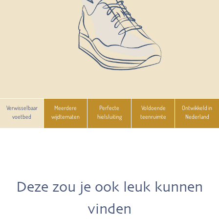
Verwisselbaar
Meerdere
Perfecte
Voldoende
Ontwikkeld in
voetbed
wijdtematen
hielsluiting
teenruimte
Nederland
Deze zou je ook leuk kunnen
vinden