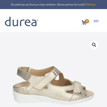
Dé webshop van Durea en haar winkeliers. Benieuwd hoe het werkt?
Klik hier
0
Home
Sandalen
7419.0908