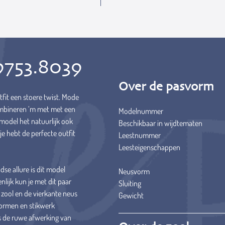
9753.8039
Over de pasvorm
tfit een stoere twist. Mode
ombineren ‘m met met een
Modelnummer
t model het natuurlijk ook
Beschikbaar in wijdtematen
 je hebt de perfecte outfit
Leestnummer
Leesteigenschappen
se allure is dit model
Neusvorm
nlijk kun je met dit paar
Sluiting
 zool en de vierkante neus
Gewicht
vormen en stikwerk
 is de ruwe afwerking van