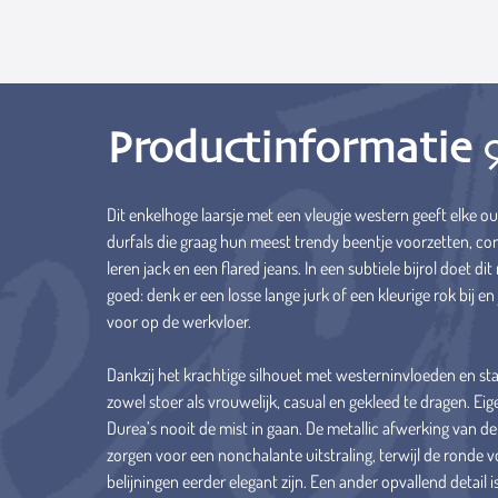
Productinformatie
Dit enkelhoge laarsje met een vleugje western geeft elke ou
durfals die graag hun meest trendy beentje voorzetten, c
leren jack en een flared jeans. In een subtiele bijrol doet di
goed: denk er een losse lange jurk of een kleurige rok bij en
voor op de werkvloer.
Dankzij het krachtige silhouet met westerninvloeden en stad
zowel stoer als vrouwelijk, casual en gekleed te dragen. Eige
Durea’s nooit de mist in gaan. De metallic afwerking van de
zorgen voor een nonchalante uitstraling, terwijl de ronde 
belijningen eerder elegant zijn. Een ander opvallend detail