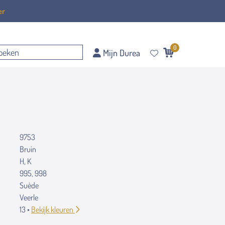
er
0
Mijn Durea
9753
Bruin
H, K
995, 998
Suède
Veerle
13 •
Bekijk kleuren