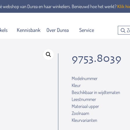
é webshop van Durea en haar winkeliers. Benieuwd hoe het werkt?
Klik hi
kels
Kennisbank
Over Durea
Service
9753.8039
Modelnummer
Kleur
Beschikbaar in wijdtematen
Leestnummer
Materiaal upper
Zoolnaam
Kleurvarianten