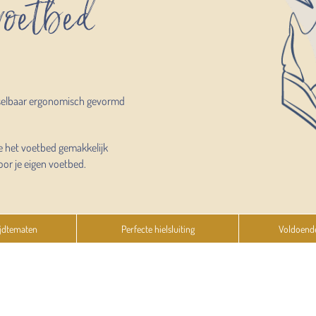
 voetbed
selbaar ergonomisch gevormd
e het voetbed gemakkelijk
oor je eigen voetbed.
jdtematen
Perfecte hielsluiting
Voldoend