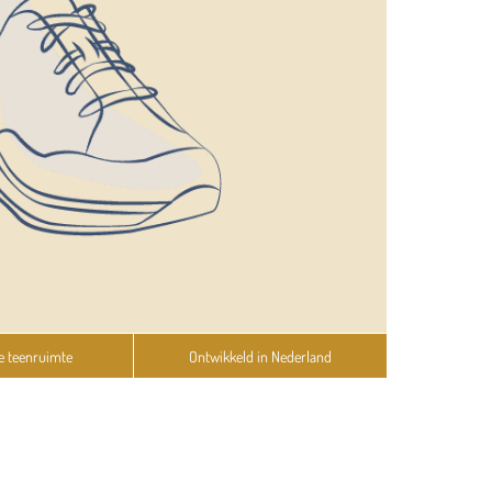
e teenruimte
Ontwikkeld in Nederland