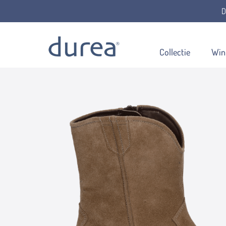
D
Home
Enkellaarsjes
9753.8039
Collectie
Win