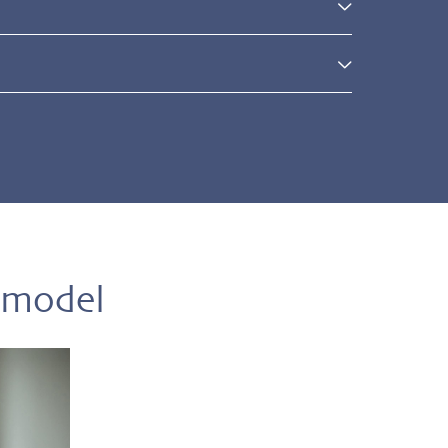
l
 model