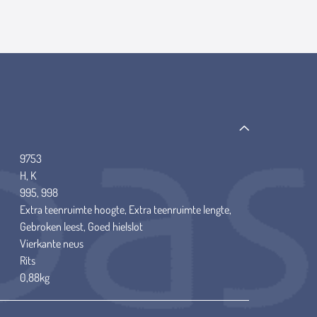
9753
H, K
995, 998
Extra teenruimte hoogte, Extra teenruimte lengte,
Gebroken leest, Goed hielslot
Vierkante neus
Rits
0,88kg