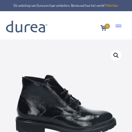
Dé webshop van Durea en haar winkeliers. Benieuwd hoe het werkt?
Klik hier
0
Home
Veterboots
9797.4083