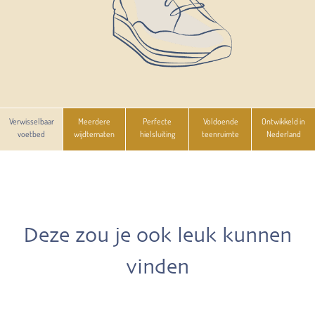
Verwisselbaar
Meerdere
Perfecte
Voldoende
Ontwikkeld in
voetbed
wijdtematen
hielsluiting
teenruimte
Nederland
Deze zou je ook leuk kunnen
vinden