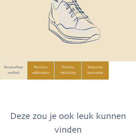
Verwisselbaar
Meerdere
Perfecte
Voldoende
voetbed
wijdtematen
hielsluiting
teenruimte
Deze zou je ook leuk kunnen
vinden