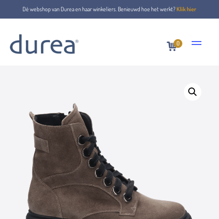
Dé webshop van Durea en haar winkeliers. Benieuwd hoe het werkt?
Klik hier
0
Home
Veterboots
9809.1282