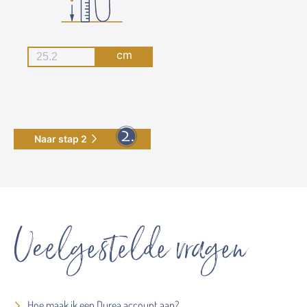
cm
Naar stap 2
Veelgestelde vragen
Hoe maak ik een Durea account aan?