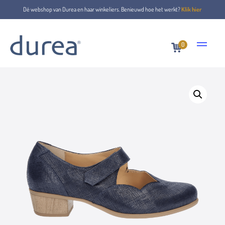
Dé webshop van Durea en haar winkeliers. Benieuwd hoe het werkt?
Klik hier
0
Home
Riemenschuhe
5726.9528