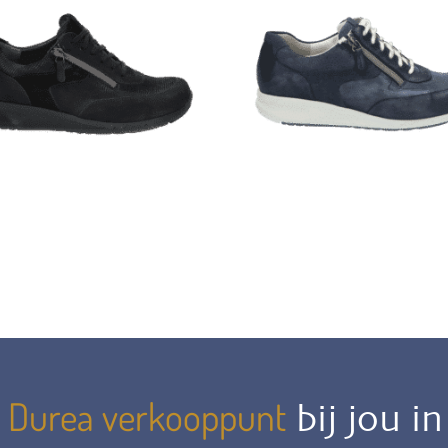
Durea verkooppunt
n
bij jou i