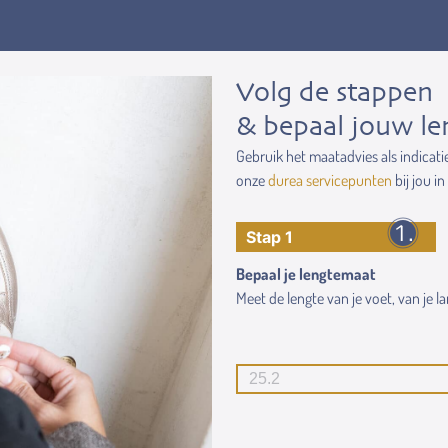
Volg de stappen
& bepaal jouw le
Gebruik het maatadvies als indicati
onze
durea servicepunten
bij jou in
Stap 1
Bepaal je lengtemaat
Meet de lengte van je voet, van je lan