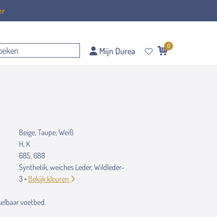
er
0
Mijn Durea
Beige, Taupe, Weiß
H, K
685, 688
Synthetik, weiches Leder, Wildleder-
3 •
Bekijk kleuren
elbaar voetbed.