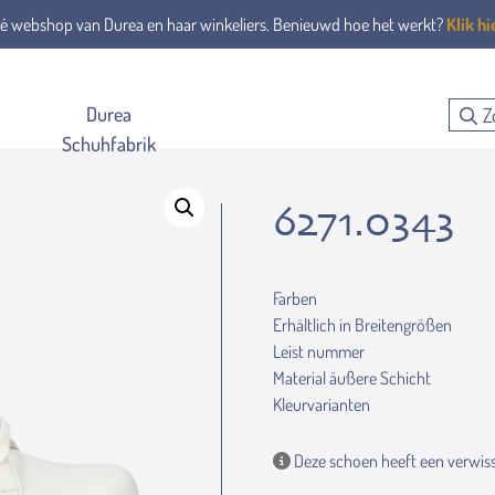
é webshop van Durea en haar winkeliers. Benieuwd hoe het werkt?
Klik hi
Durea
Schuhfabrik
6271.0343
Farben
Erhältlich in Breitengrößen
Leist nummer
Material äußere Schicht
Kleurvarianten
Deze schoen heeft een verwiss