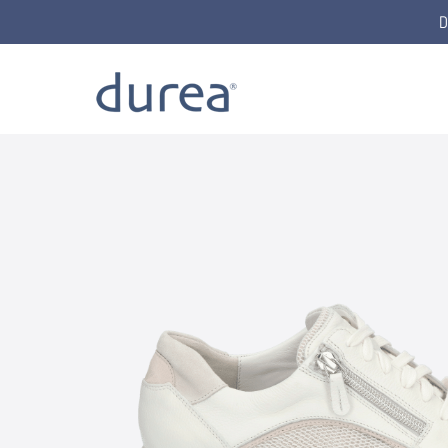
D
Home
Schnürschuhe
6271.0343