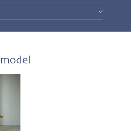
l
 model