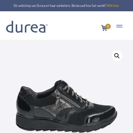
Dé webshop van Durea en haar winkeliers. Benieuwd hoe het werkt?
Klik hier
0
Home
Schnürschuhe
6279.1140