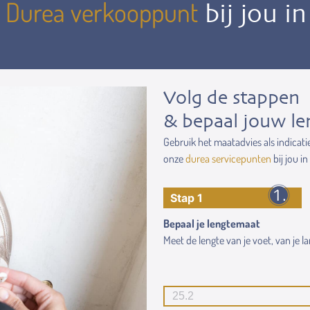
Durea verkooppunt
n
bij jou i
Volg de stappen
& bepaal jouw le
Gebruik het maatadvies als indicati
onze
durea servicepunten
bij jou in
Stap 1
Bepaal je lengtemaat
Meet de lengte van je voet, van je lan