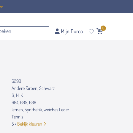
er
0
Mijn Durea
6299
Andere Farben, Schwarz
G, H, K
684, 685, 688
lernen, Synthetik, weiches Leder
Tennis
5 •
Bekijk kleuren