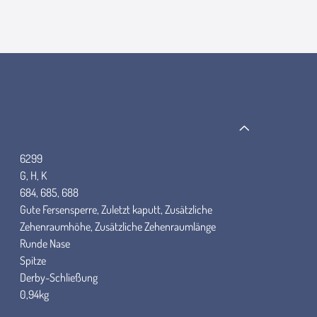
6299
G, H, K
684, 685, 688
Gute Fersensperre, Zuletzt kaputt, Zusätzliche
Zehenraumhöhe, Zusätzliche Zehenraumlänge
Runde Nase
Spitze
Derby-Schließung
0,94kg