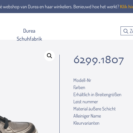
é webshop van Durea en haar winkeliers. Benieuwd hoe het werkt?
Klik hi
Durea
Schuhfabrik
6299.1807
Modell-Nr
Farben
Erhältlich in Breitengrößen
Leist nummer
Material äußere Schicht
Alleiniger Name
Kleurvarianten