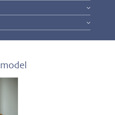
l
 model