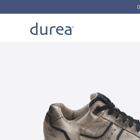
D
Home
Schnürschuhe
6299.1807