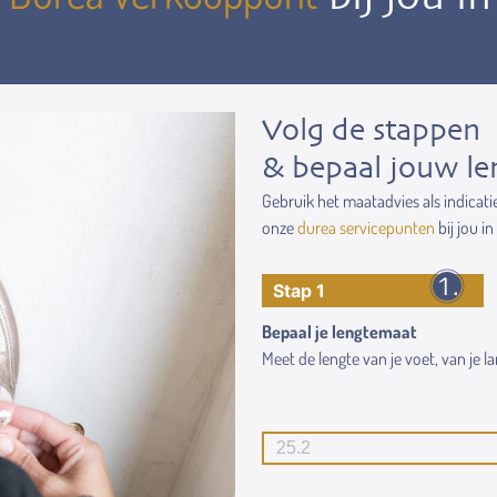
Volg de stappen
& bepaal jouw le
Gebruik het maatadvies als indicati
onze
durea servicepunten
bij jou in
Stap 1
Bepaal je lengtemaat
Meet de lengte van je voet, van je lan