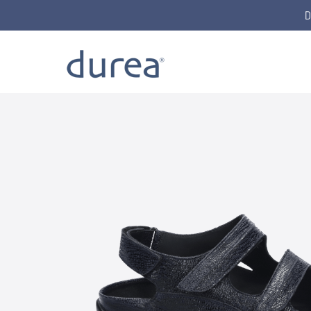
D
Home
Sandalen
7409.0855