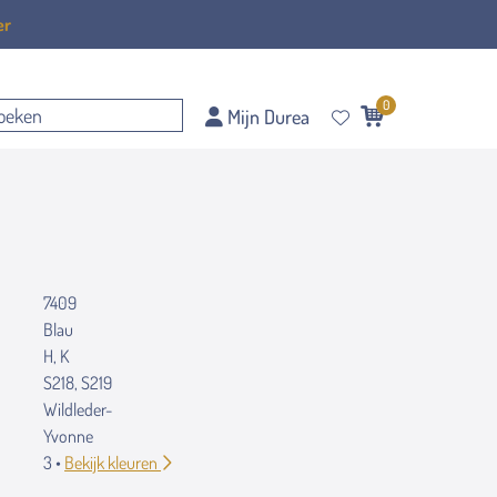
er
0
Mijn Durea
7409
Blau
H, K
S218, S219
Wildleder-
Yvonne
3 •
Bekijk kleuren