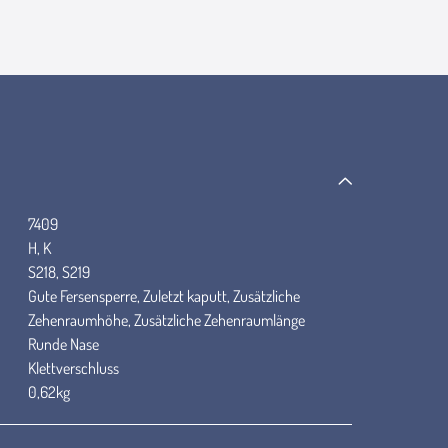
7409
H, K
S218, S219
Gute Fersensperre, Zuletzt kaputt, Zusätzliche
Zehenraumhöhe, Zusätzliche Zehenraumlänge
Runde Nase
Klettverschluss
0,62kg