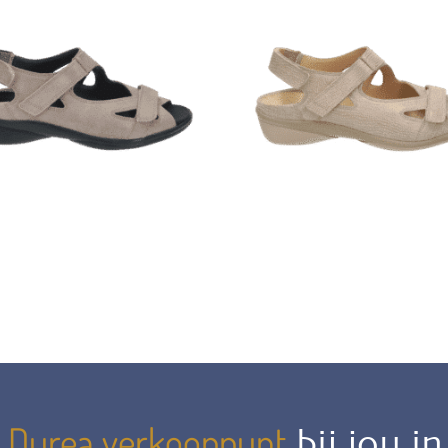
Durea verkooppunt
n
bij jou i