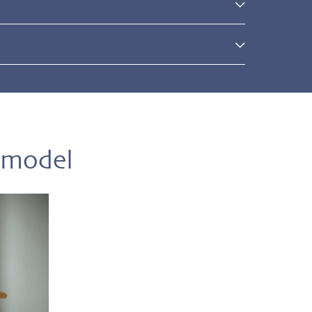
l
 model