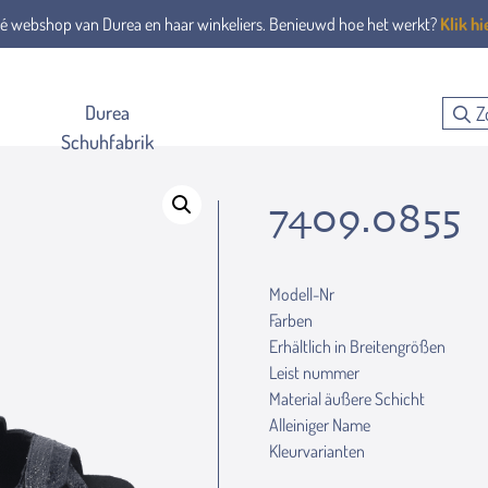
é webshop van Durea en haar winkeliers. Benieuwd hoe het werkt?
Klik hi
Durea
Schuhfabrik
7409.0855
Modell-Nr
Farben
Erhältlich in Breitengrößen
Leist nummer
Material äußere Schicht
Alleiniger Name
Kleurvarianten