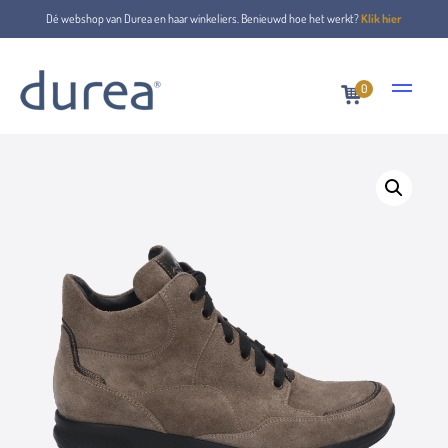
Dé webshop van Durea en haar winkeliers. Benieuwd hoe het werkt?
Klik hier
0
Home
Schnürstiefel
9735.1123