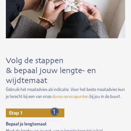
Volg de stappen
& bepaal jouw lengte- en
wijdtemaat
Gebruik het maatadvies als indicatie. Voor het beste maatadvies kun
je terecht bij een van onze
durea servicepunten
bij jou in de buurt.
Stap 1
Bepaal je lengtemaat
Meet de lengte van je voet, van je langste teen tot je hiel.