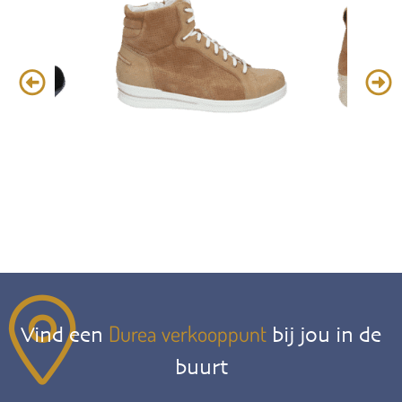
Durea verkooppunt
Vind een
bij jou in de
buurt