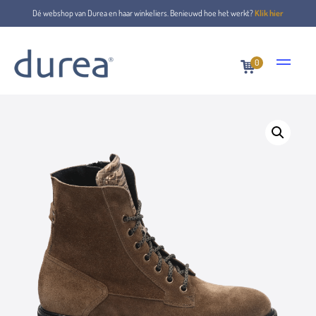
Dé webshop van Durea en haar winkeliers. Benieuwd hoe het werkt?
Klik hier
0
Home
Schnürstiefel
9769.0642