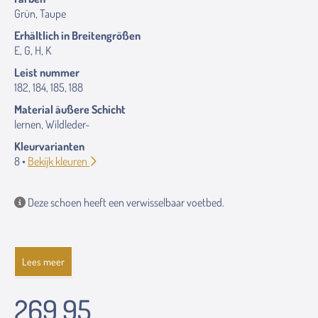
Grün, Taupe
Erhältlich in Breitengrößen
E, G, H, K
Leist nummer
182, 184, 185, 188
Material äußere Schicht
lernen, Wildleder-
Kleurvarianten
8 •
Bekijk kleuren
Deze schoen heeft een verwisselbaar voetbed.
Lees meer
269.95