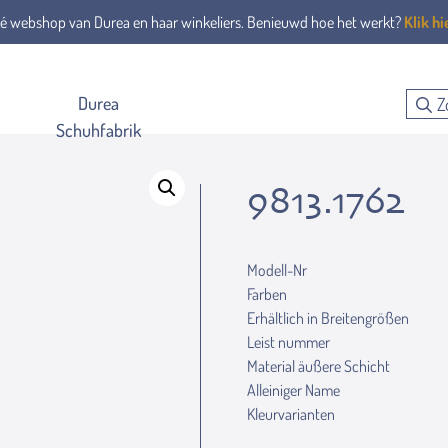
é webshop van Durea en haar winkeliers. Benieuwd hoe het werkt?
Klik hi
Durea
Schuhfabrik
9813.1762
Modell-Nr
Farben
Erhältlich in Breitengrößen
Leist nummer
Material äußere Schicht
Alleiniger Name
Kleurvarianten