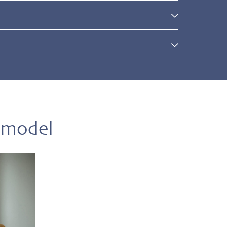
l
 model