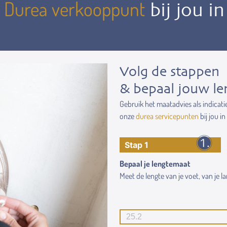
Durea verkooppunt
n
bij jou i
Volg de stappen
& bepaal jouw le
Gebruik het maatadvies als indicati
onze
durea servicepunten
bij jou in
Stap 1
Bepaal je lengtemaat
Meet de lengte van je voet, van je lan