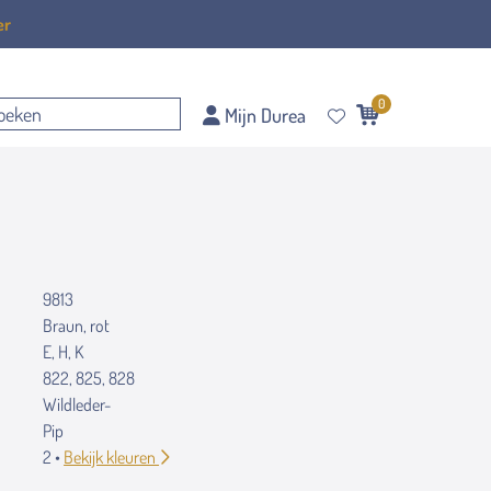
er
0
Mijn Durea
9813
Braun, rot
E, H, K
822, 825, 828
Wildleder-
Pip
2 •
Bekijk kleuren