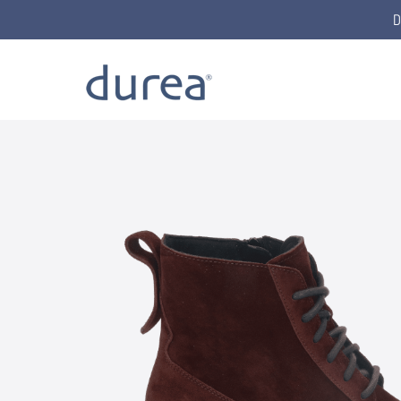
D
Home
Schnürstiefel
9813.1762