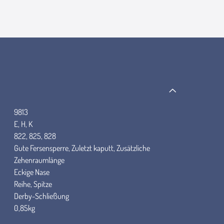
9813
E, H, K
822, 825, 828
Gute Fersensperre, Zuletzt kaputt, Zusätzliche
Zehenraumlänge
Eckige Nase
Reihe, Spitze
Derby-Schließung
0,85kg