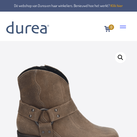
Dé webshop van Durea en haar winkeliers. Benieuwd hoe het werkt?
Klik hier
0
Home
Stiefeletten
9820.1796