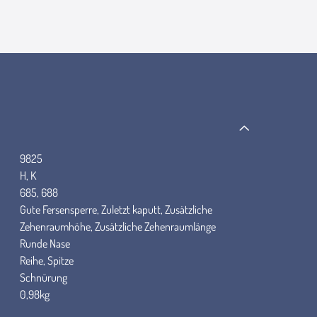
9825
H, K
685, 688
Gute Fersensperre, Zuletzt kaputt, Zusätzliche
Zehenraumhöhe, Zusätzliche Zehenraumlänge
Runde Nase
Reihe, Spitze
Schnürung
0,98kg