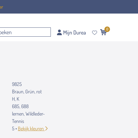
er
0
Mijn Durea
9825
Braun, Grün, rot
H, K
685, 688
lernen, Wildleder-
Tennis
5 •
Bekijk kleuren