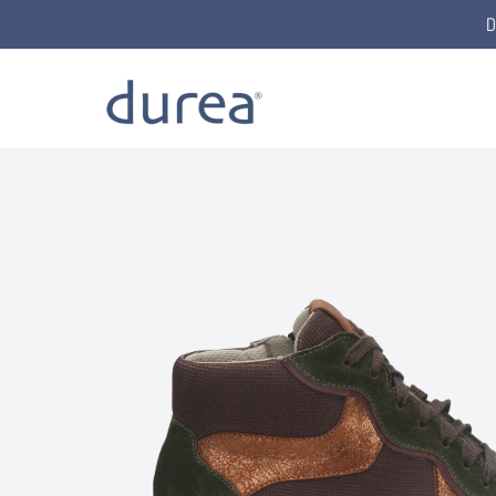
D
Home
Schnürstiefel
9825.1854