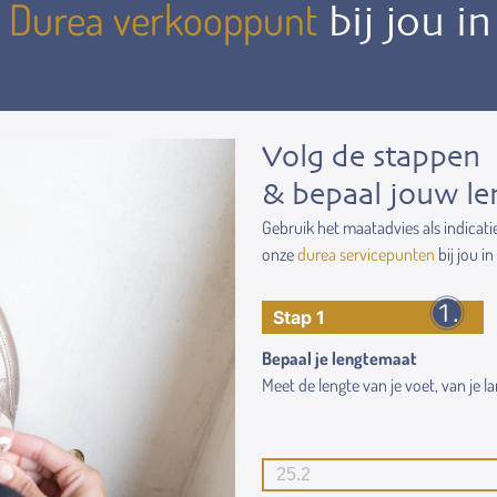
Durea verkooppunt
n
bij jou i
Volg de stappen
& bepaal jouw le
Gebruik het maatadvies als indicati
onze
durea servicepunten
bij jou in
Stap 1
Bepaal je lengtemaat
Meet de lengte van je voet, van je lan