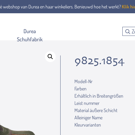
é webshop van Durea en haar winkeliers. Benieuwd hoe het werkt?
Klik hi
Durea
Schuhfabrik
9825.1854
Modell-Nr
Farben
Erhältlich in Breitengrößen
Leist nummer
Material äußere Schicht
Alleiniger Name
Kleurvarianten