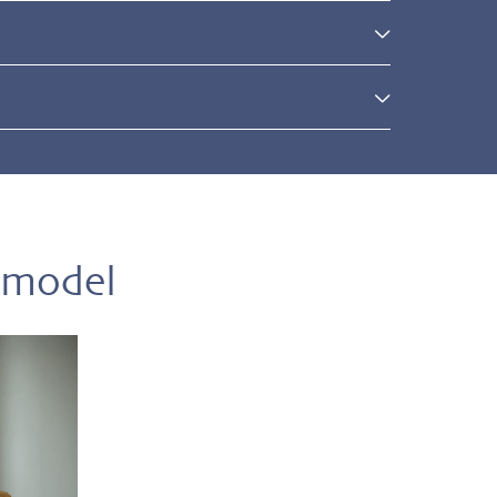
l
 model