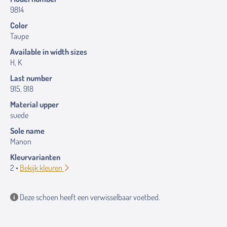
9814
Color
Taupe
Available in width sizes
H, K
Last number
915, 918
Material upper
suede
Sole name
Manon
Kleurvarianten
2 •
Bekijk kleuren
Deze schoen heeft een verwisselbaar voetbed.