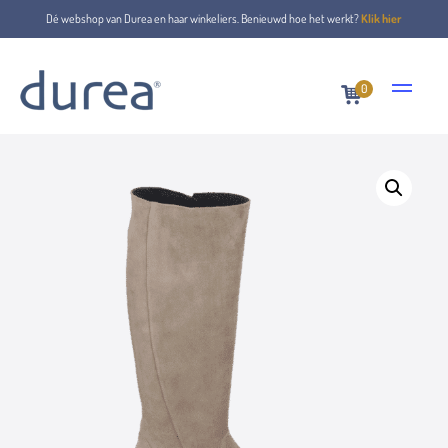
Dé webshop van Durea en haar winkeliers. Benieuwd hoe het werkt?
Klik hier
0
Home
Boots
9814.1336