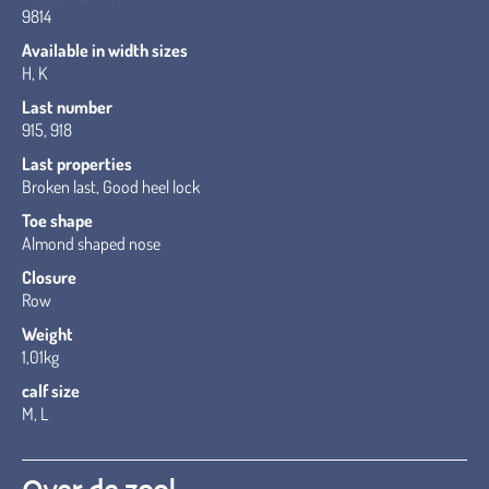
9814
Available in width sizes
H, K
Last number
915, 918
Last properties
Broken last, Good heel lock
Toe shape
Almond shaped nose
Closure
Row
Weight
1,01kg
calf size
M, L