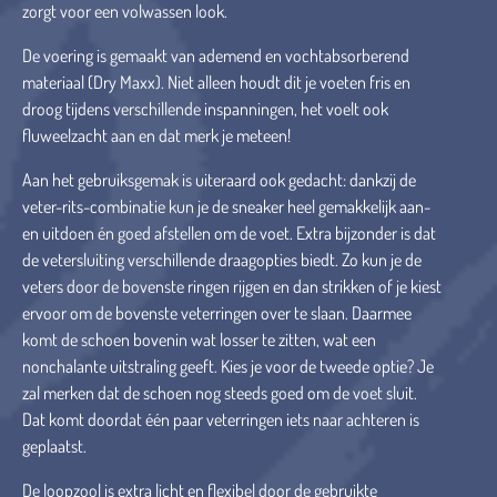
zorgt voor een volwassen look.
De voering is gemaakt van ademend en vochtabsorberend
materiaal (Dry Maxx). Niet alleen houdt dit je voeten fris en
droog tijdens verschillende inspanningen, het voelt ook
fluweelzacht aan en dat merk je meteen!
Aan het gebruiksgemak is uiteraard ook gedacht: dankzij de
veter-rits-combinatie kun je de sneaker heel gemakkelijk aan-
en uitdoen én goed afstellen om de voet. Extra bijzonder is dat
de vetersluiting verschillende draagopties biedt. Zo kun je de
veters door de bovenste ringen rijgen en dan strikken of je kiest
ervoor om de bovenste veterringen over te slaan. Daarmee
komt de schoen bovenin wat losser te zitten, wat een
nonchalante uitstraling geeft. Kies je voor de tweede optie? Je
zal merken dat de schoen nog steeds goed om de voet sluit.
Dat komt doordat één paar veterringen iets naar achteren is
geplaatst.
De loopzool is extra licht en flexibel door de gebruikte