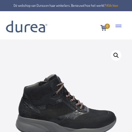
Dé webshop van Durea en haar winkeliers. Benieuwd hoe het werkt?
Klik hier
0
Home
Veterboots
9778.0685