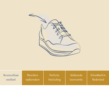
Verwisselbaar
Meerdere
Perfecte
Voldoende
Ontwikkeld in
voetbed
wijdtematen
hielsluiting
teenruimte
Nederland