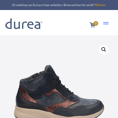
Dé webshop van Durea en haar winkeliers. Benieuwd hoe het werkt?
Klik hier
0
Home
Veterboots
9778.1918