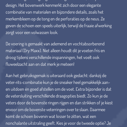
design. Het bovenwerk kenmerkt zich door een elegante
combinatie van materialen en bijzondere details, zoals het
merkembleem op de tong en de perforaties op de neus. Ze
geven de schoen een speels uiterlijk, terwijl de fraaie afwerking
zorgt voor een volwassen look.
De voering is gemaakt van ademend en vochtabsorberend
materiaal (Dry Maxx). Niet alleen houdt dit je voeten fris en
droog tijdens verschillende inspanningen, het voelt ook
fluweelzacht aan en dat merk je meteen!
Aan het gebruiksgemak is uiteraard ook gedacht: dankzij de
veter-rits-combinatie kun je de sneaker heel gemakkelijk aan-
en uitdoen én goed afstellen om de voet. Extra bijzonder is dat
de vetersluiting verschillende draagopties biedt. Zo kun je de
veters door de bovenste ringen rijgen en dan strikken of je kiest
ervoor om de bovenste veterringen over te slaan. Daarmee
komt de schoen bovenin wat losser te zitten, wat een
nonchalante uitstraling geeft. Kies je voor de tweede optie? Je