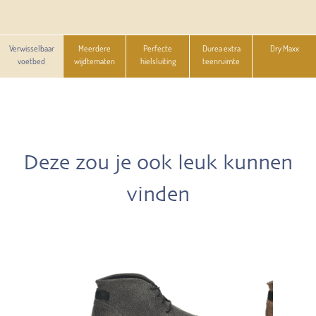
Verwisselbaar
Meerdere
Perfecte
Durea extra
Dry Maxx
voetbed
wijdtematen
hielsluiting
teenruimte
Deze zou je ook leuk kunnen
vinden