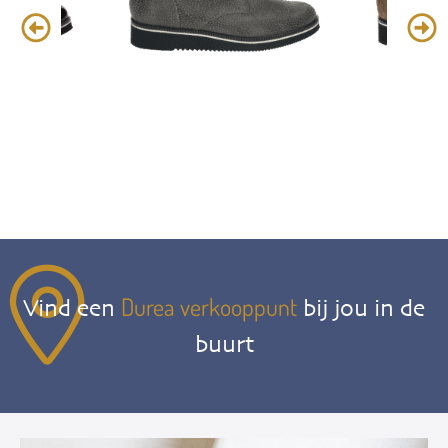
Durea verkooppunt
Vind een
bij jou in de
buurt