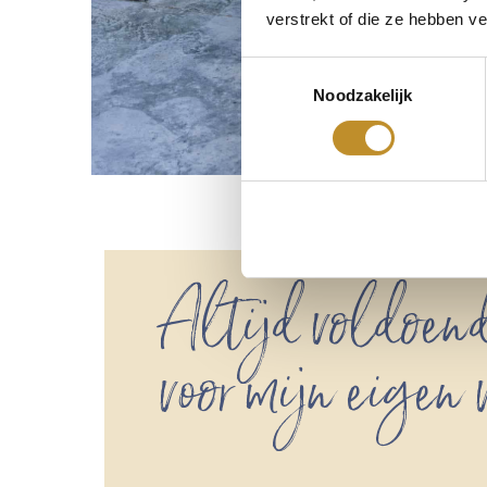
verstrekt of die ze hebben v
Toestemmingsselectie
Noodzakelijk
Altijd voldoend
voor mijn eigen