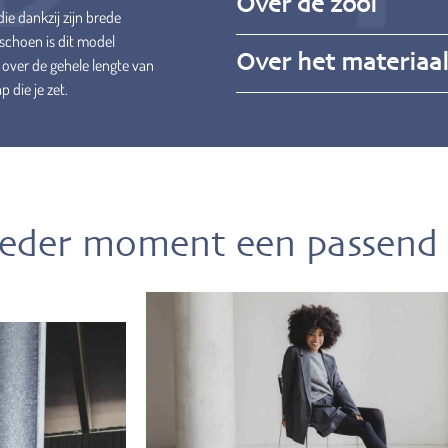
Over de zool
ie dankzij zijn brede
 schoen is dit model
Over het materiaa
over de gehele lengte van
p die je zet.
ieder moment een passend