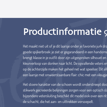
Productinformatie
Het maakt niet uit of je dit laarsje onder je favoriete jurk
goede spijkerbroek: je ziet er gegarandeerd in een handomd
brengt klasse in je outfit door zijn uitgesproken silhouet 
kleurverloop van donker naar licht. De opvallende veters e
op de achterzijde maken het geheel net wat speelser. Dit alle
een laarsje met onweerstaanbare flair: chic met een vleugj
Het stoere karakter van de schoen wordt onderstreept door 
stikwerk gecreëerde belijningen zorgen voor een optisch sl
bijzondere vetersluiting beschikt dit model ook over een ri
de schacht, die het aan- en uittrekken versoepelt.