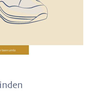
e teenruimte
vinden