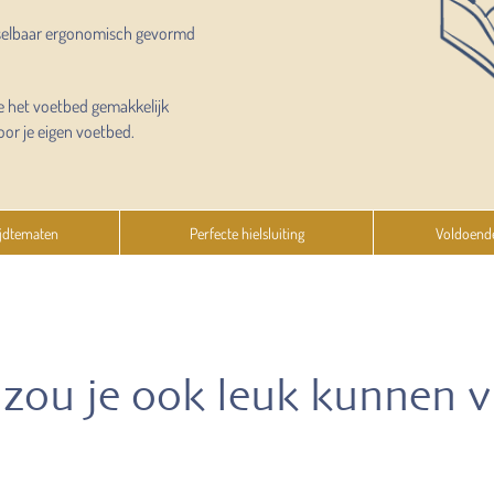
selbaar ergonomisch gevormd
e het voetbed gemakkelijk
oor je eigen voetbed.
jdtematen
Perfecte hielsluiting
Voldoend
zou je ook leuk kunnen 