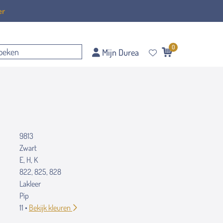
er
0
Mijn Durea
9813
Zwart
E, H, K
822, 825, 828
Lakleer
Pip
11 •
Bekijk kleuren