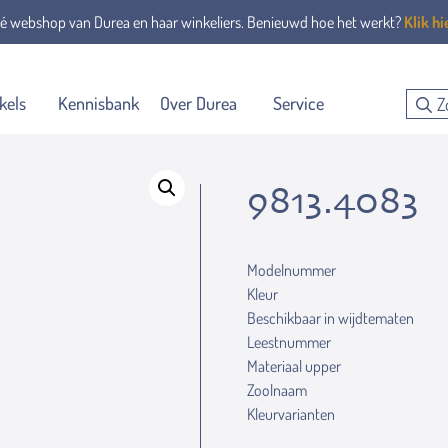
é webshop van Durea en haar winkeliers. Benieuwd hoe het werkt?
Klik hi
kels
Kennisbank
Over Durea
Service
9813.4083
Modelnummer
Kleur
Beschikbaar in wijdtematen
Leestnummer
Materiaal upper
Zoolnaam
Kleurvarianten