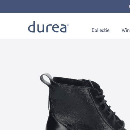
D
Home
Veterboots
9813.4083
Collectie
Win