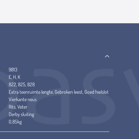
9813
E, H, K
822, 825, 828
Extra teenruimte lengte, Gebroken leest, Goed hielslot
Vierkante neus
Rits, Veter
Derby sluiting
0,85kg