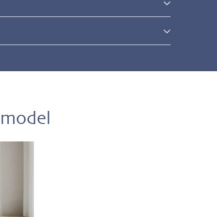
l
 model