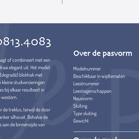
9813.4083
Over de pasvorm
 draagt of combineert met een
raai elegant uit. Het model
Modelnummer
en (degradé) blokhak met
Beschikbaar in wijdtematen
n kleine studversieringen
Leestnummer
s bij elkaar resulteert in
Leesteigenschappen
e western.
Neusvorm
Sluiting
de treklus, terwijl de door
Type sluiting
anker silhouet. Behalve de
Gewicht
ts aan de binnenzijde van