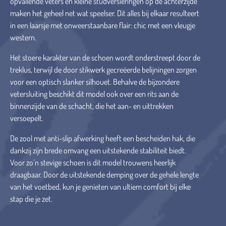
opvallende veters en kleine studversieringen op de achterzijde
maken het geheel net wat speelser. Dit alles bij elkaar resulteert
in een laarsje met onweerstaanbare flair: chic met een vleugje
western.
Het stoere karakter van de schoen wordt onderstreept door de
treklus, terwijl de door stikwerk gecreëerde belijningen zorgen
voor een optisch slanker silhouet. Behalve de bijzondere
vetersluiting beschikt dit model ook over een rits aan de
binnenzijde van de schacht, die het aan- en uittrekken
versoepelt.
De zool met anti-slip afwerking heeft een bescheiden hak, die
dankzij zijn brede omvang een uitstekende stabiliteit biedt.
Voor zo’n stevige schoen is dit model trouwens heerlijk
draagbaar. Door de uitstekende demping over de gehele lengte
van het voetbed, kun je genieten van ultiem comfort bij elke
stap die je zet.