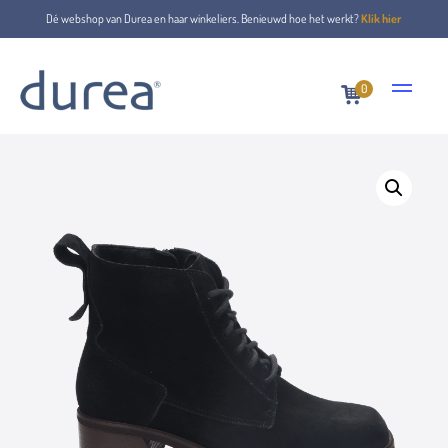
Dé webshop van Durea en haar winkeliers. Benieuwd hoe het werkt?
Klik hier
0
Home
Veterboots
9813.7448