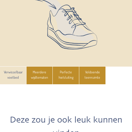
Verwisselbaar
Meerdere
Perfecte
Voldoende
voetbed
wijdtematen
hielsluiting
teenruimte
Deze zou je ook leuk kunnen